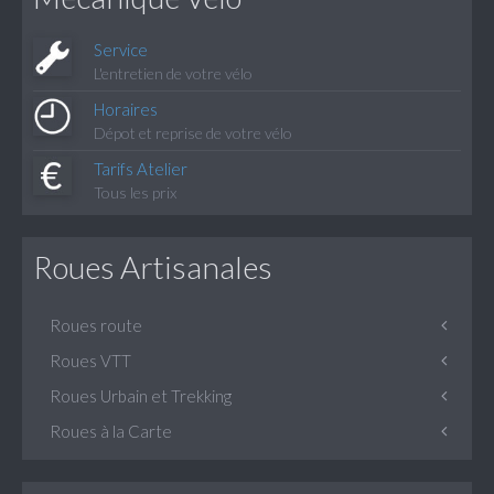
Service
L'entretien de votre vélo
Horaires
Dépot et reprise de votre vélo
Tarifs Atelier
Tous les prix
Roues Artisanales
Roues route
Roues VTT
ALUDRA
Roues Urbain et Trekking
MIRA
DRACONIS
Roues à la Carte
CELENO
KOCAB
MAJORIS
Pour la route