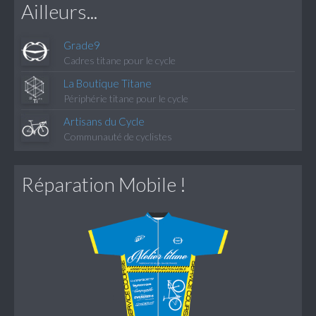
Ailleurs...
Pour tous terrains
Pour l'urbain
Grade9
Cadres titane pour le cycle
La Boutique Titane
Périphérie titane pour le cycle
Artisans du Cycle
Communauté de cyclistes
Réparation Mobile !